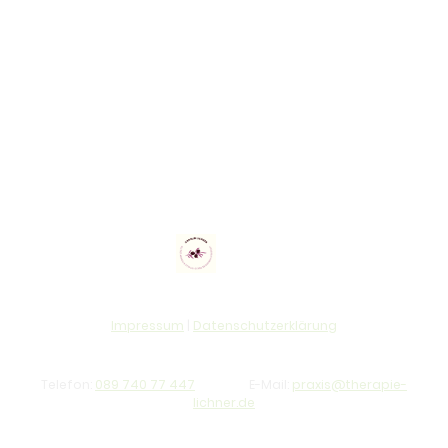
Impressum
|
Datenschutzerklärung
Telefon:
089 740 77 447
E-Mail:
praxis@therapie-
lichner.de