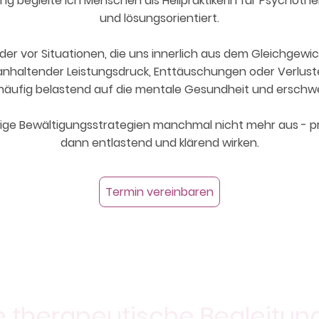
ng begleite ich Menschen als Heilpraktikerin für Psychoth
und lösungsorientiert.
der vor Situationen, die uns innerlich aus dem Gleichgewi
, anhaltender Leistungsdruck, Enttäuschungen oder Verlus
äufig belastend auf die mentale Gesundheit und erschwe
rige Bewältigungsstrategien manchmal nicht mehr aus - p
dann entlastend und klärend wirken.
Termin vereinbaren
therapeutische Begleitung 