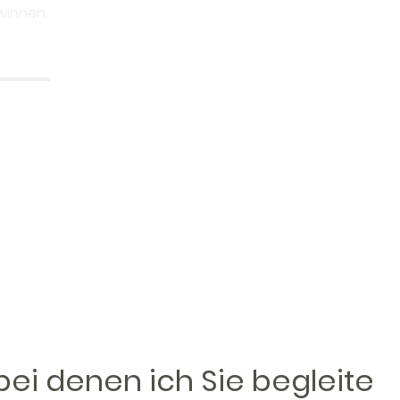
Themen sprechen
können. 
winnen.
Psychotherapie unterliege i
Schweigepflicht
.
Im Mittelpunkt der Therapie 
belastende Thema, sondern 
Fähigkeiten, Ressourcen un
vorhanden sind
ei denen ich Sie begleite