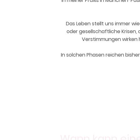
In meiner Praxis in München-Pasi
Das Leben stellt uns immer wie
oder gesellschaftliche Krisen
Verstimmungen wirken h
In solchen Phasen reichen bishe
Wann kann eine 