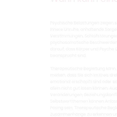
Psychische Belastungen zeigen si
Innere Unruhe, anhaltende Sorge
Verstimmungen, Schlafstörungen
psychosomatische Beschwerden s
darauf, dass Körper und Psyche ü
beansprucht sind.
Therapeutische Begleitung kann s
merken, dass Sie sich im Kreis dr
emotional erschöpft sind oder s
allein nicht gut lösen können. Au
Veränderungen, Beziehungskonfli
Selbstwertthemen können Anlass 
Pasing sein. Therapeutische Begl
Zusammenhänge zu erkennen un