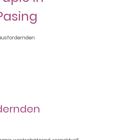
asing
rausfordernden
rdernden