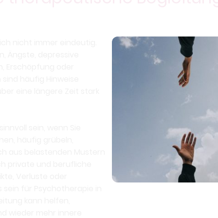
ch nicht immer eindeutig.
n, Ängste, depressive
, Erschöpfung oder
ind häufig Hinweise
ber eine längere Zeit stark
innvoll sein, wenn Sie
ehen, häufig grübeln,
ich aus belastenden Mustern
ch private und berufliche
kte, Verluste oder
sein für Psychotherapie in
Ziel meiner Arbeit als Therap
eitung kann helfen,
geschützten Raum zu bieten
d wieder mehr innere