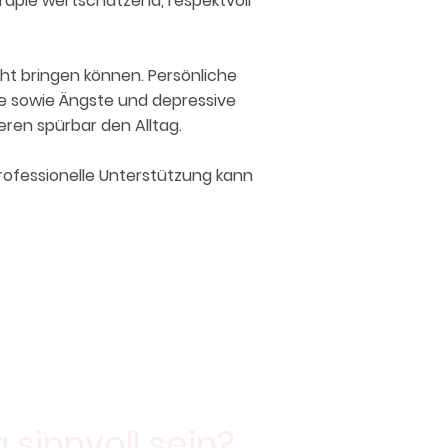
erapie wertschätzend, respektvoll
cht bringen können. Persönliche
te sowie Ängste und depressive
ren spürbar den Alltag.
rofessionelle Unterstützung kann
sinnvoll sein?