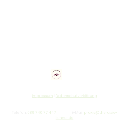
Wertschätzung und auf Augenhöhe vorurteilsfrei zur Seite zu
stehen. Ich bin bestrebt, Sie zu unterstützen, so dass Sie Ihre
Herausforderungen bewältigen können, um ein erfülltes Leben
zu führen.
Durch meine umfangreichen Fachkenntnisse und ständige
Weiterbildung bin ich in der Lage, individuell auf die Bedürfnisse
meiner Klienten einzugehen und Ihnen effektive
Therapieansätze anzubieten. Dabei stehen Sie als Mensch
stets im Mittelpunkt meiner Arbeit.
Impressum
|
Datenschutzerklärung
Telefon:
089 740 77 447
E-Mail:
praxis@therapie-
lichner.de