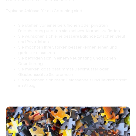
Typische Anlässe für ein Coaching sind:
Sie stehen vor einer beruflichen oder privaten
Entscheidung und tun sich schwer, Klarheit zu finden
Sie wünschen sich eine bessere Balance zwischen Beruf
und Privatleben
Sie möchten Ihre Stärken besser kennenlernen und
gezielter einsetzen
Sie befinden sich in einem Neuanfang und suchen
Orientierung
Sie merken, dass bestimmte Denkmuster oder
Glaubenssätze Sie bremsen
Sie wünschen sich mehr Gelassenheit und Belastbarkeit
im Alltag