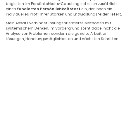
begleiten. Im Persönlichkeits-Coaching setze ich zusätzlich
einen
fundierten
Persönlichkeitstest
ein, der Ihnen ein
individuelles Profil Ihrer Stärken und Entwicklungsfelder liefert.
Mein Ansatz verbindet lösungsorientierte Methoden mit
systemischem Denken. Im Vordergrund steht dabei nicht die
Analyse von Problemen, sondern die gezielte Arbeit an
Lösungen, Handlungsmöglichkeiten und nächsten Schritten.
Kosten
Die Abrechnung erfolgt
privat
. Im beruflichen Kontext ist
Coaching
steuerlich
absetzbar
.
Die Rechnungsstellung erfolgt unter Berücksichtigung der
gesetzlichen Mehrwertsteuer.
Dauer einer Sitzung