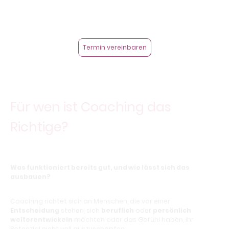
Termin vereinbaren
Für wen ist Coaching das
Richtige?
Was funktioniert bereits gut, und wie lässt sich das
ausbauen?
Coaching richtet sich an Menschen, die vor einer
Entscheidung
stehen, sich
beruflich
oder
persönlich
weiterentwickeln
möchten oder das Gefühl haben, ihr
Potenzial nicht voll auszuschöpfen.